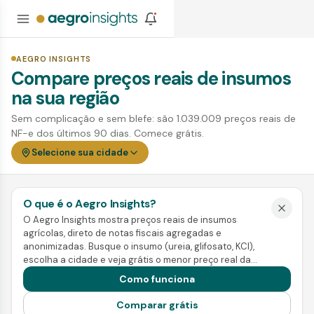
AEGRO INSIGHTS
Compare preços reais de insumos
na sua região
Sem complicação e sem blefe: são 1.039.009 preços reais de
NF-e dos últimos 90 dias. Comece grátis.
Selecione sua cidade
O que é o Aegro Insights?
O Aegro Insights mostra preços reais de insumos
agrícolas, direto de notas fiscais agregadas e
anonimizadas. Busque o insumo (ureia, glifosato, KCl),
escolha a cidade e veja grátis o menor preço real da
região. Pra ir além, a Inteligência mostra tendência,
Como funciona
sazonalidade e a melhor janela de compra e venda.
Comparar grátis