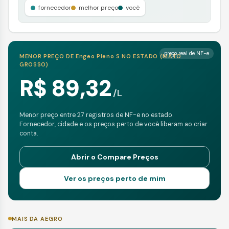
fornecedor
melhor preço
você
preço real de NF-e
MENOR PREÇO DE
Engeo Pleno S
NO ESTADO (
MATO
GROSSO
)
R$ 89,32
/
L
Menor preço entre 27 registros de NF-e no estado.
Fornecedor, cidade e os preços perto de você liberam ao criar
conta.
Abrir o Compare Preços
Ver os preços perto de mim
MAIS DA AEGRO