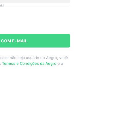
OU
 COM E-MAIL
 caso não seja usuário do Aegro, você
os
Termos e Condições da Aegro
e a