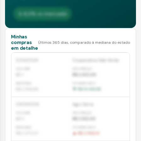
↓ 6,2% vs mercado
Minhas
compras
Últimos
365
dias, comparado à mediana do estado
em detalhe
12/06/2026
Cooperativa Vale Verde
85
t
R$ 2.301,00
R$ 2.396,88
▼
R$ 8.149,38
03/03/2026
Agro Serra
60
t
R$ 2.512,00
R$ 2.470,01
▲
R$ 2.519,41