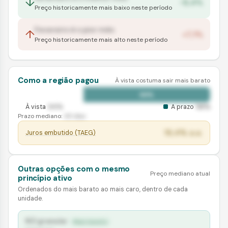
↓
-8,4%
Preço historicamente mais baixo neste período
Fevereiro
é o pior mês
↑
+7,1%
Preço historicamente mais alto neste período
Como a região pagou
À vista costuma sair mais barato
34%
66%
À vista
34
%
A prazo
66
%
Prazo mediano:
45
dias
19,4% a.a.
Juros embutido (TAEG)
Outras opções com o mesmo
Preço mediano atual
princípio ativo
Ordenados do mais barato ao mais caro, dentro de cada
unidade.
KCl granular
Mais barato