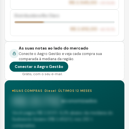
R$ 2.545,00
+39.114,2%
Distribuidora Rio Claro
R$ 2.610,00
+40.115,7%
As suas notas ao lado do mercado
Conecte o Aegro Gestão e veja cada compra sua
comparada à mediana da região.
Conectar o Aegro Gestão
Grátis, com o seu e-mail.
SUAS COMPRAS ·
Diesel
· ÚLTIMOS 12 MESES
R$ 31.710
economizados
Você pagou R$ 2.301/t: 6,2% abaixo da mediana do
Sudoeste Goiano (R$ 2.452/t), nos 210 t
comprados.