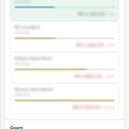
fertilizante
R$ 2.410,00
-1,7%
KCl standard
fertilizante
R$ 2.465,00
+2,3%
Sulfato de potássio
fertilizante
R$ 3.980,00
+65,1%
Nitrato de potássio
fertilizante
R$ 5.320,00
+120,7%
Quem