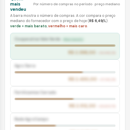
mais
Por número de compras no período · preço mediano
vendeu
A barra mostra o número de compras. A cor compara o preço
mediano do fornecedor com o preço de hoje
(
R$ 6,49/L
)
:
verde = mais barato
,
vermelho = mais caro
.
Cooperativa Vale Verde
Mais barato
R$ 2.398,00
+36.849,2%
Agro Serra
R$ 2.430,00
+37.342,2%
Fertilizantes Cerrado
R$ 2.512,00
+38.605,7%
Rede AgroCampo