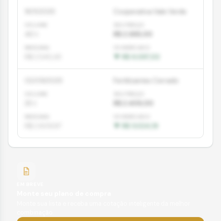
18/11/2025
Cooperativa Vale Verde
40
t
R$ 2.388,00
R$ 2.540,43
▼
R$ 6.097,02
02/09/2025
Fertilizantes Cerrado
25
t
R$ 2.409,00
R$ 2.609,97
▼
R$ 5.024,19
EM BREVE
Monte seu plano de compra
Monte sua lista e receba uma cotação inteligente da melhor
combinação.